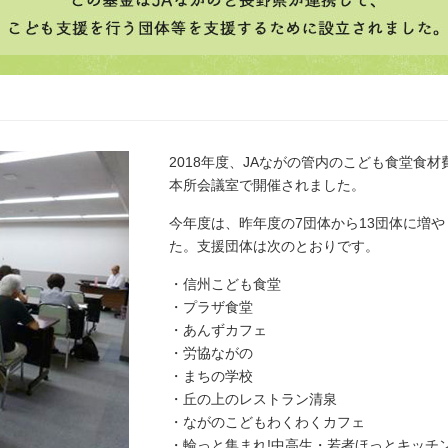
2018年度、JAながの管内のこども食堂食材
本所会議室で開催されました。
今年度は、昨年度の7団体から13団体に増
た。支援団体は次のとおりです。
・信州こども食堂
・プラザ食堂
・あんずカフェ
・労協ながの
・まちの学校
・丘の上のレストラン清泉
・ながのこどもわくわくカフェ
・輪っと集まれ!中高生・若者ほっとキッチ