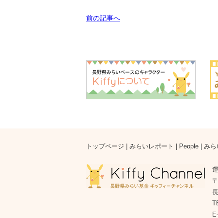
前の記事へ
トップページ
|
みらいレポート
|
People
|
みら
運
〒
長
T
E-