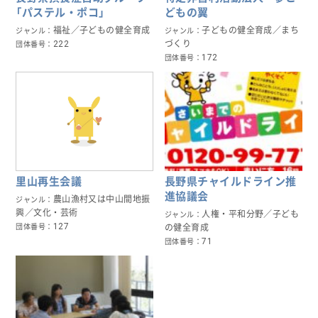
「パステル・ポコ」
どもの翼
福祉／子どもの健全育成
子どもの健全育成／まち
ジャンル
ジャンル
222
づくり
団体番号
172
団体番号
里山再生会議
長野県チャイルドライン推
進協議会
農山漁村又は中山間地振
ジャンル
興／文化・芸術
人権・平和分野／子ども
ジャンル
127
団体番号
の健全育成
71
団体番号