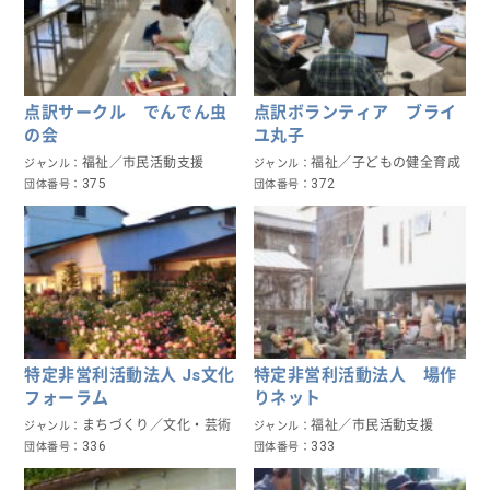
点訳サークル でんでん虫
点訳ボランティア ブライ
の会
ユ丸子
福祉／市民活動支援
福祉／子どもの健全育成
ジャンル
ジャンル
375
372
団体番号
団体番号
特定非営利活動法人 Js文化
特定非営利活動法人 場作
フォーラム
りネット
まちづくり／文化・芸術
福祉／市民活動支援
ジャンル
ジャンル
336
333
団体番号
団体番号