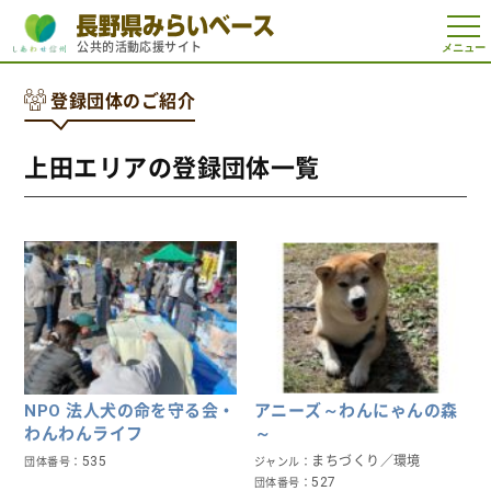
t
公共的活動応援サイト
o
g
g
登録団体のご紹介
l
e
n
a
上田エリアの登録団体一覧
v
i
g
a
t
i
o
n
NPO 法人犬の命を守る会・
アニーズ～わんにゃんの森
わんわんライフ
～
535
まちづくり／環境
団体番号
ジャンル
527
団体番号