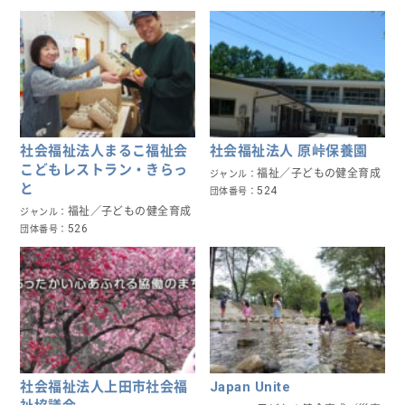
社会福祉法人まるこ福祉会
社会福祉法人 原峠保養園
こどもレストラン・きらっ
福祉／子どもの健全育成
ジャンル
と
524
団体番号
福祉／子どもの健全育成
ジャンル
526
団体番号
社会福祉法人上田市社会福
Japan Unite