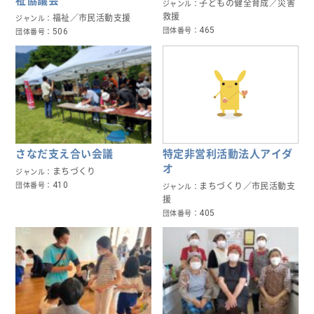
祉協議会
子どもの健全育成／災害
ジャンル
救援
福祉／市民活動支援
ジャンル
465
506
団体番号
団体番号
さなだ支え合い会議
特定非営利活動法人アイダ
オ
まちづくり
ジャンル
410
団体番号
まちづくり／市民活動支
ジャンル
援
405
団体番号