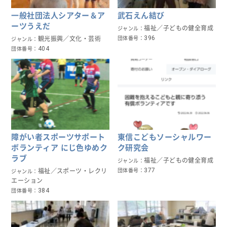
一般社団法人シアター＆ア
武石えん結び
ーツうえだ
福祉／子どもの健全育成
ジャンル
396
観光振興／文化・芸術
団体番号
ジャンル
404
団体番号
障がい者スポーツサポート
東信こどもソーシャルワー
ボランティア にじ色ゆめク
ク研究会
ラブ
福祉／子どもの健全育成
ジャンル
377
福祉／スポーツ・レクリ
団体番号
ジャンル
エーション
384
団体番号