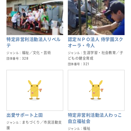
特定非営利活動法人リベル
認定ＮＰＯ法人 侍学園スク
テ
オーラ・今人
福祉／文化・芸術
生涯学習・社会教育／子
ジャンル
ジャンル
328
どもの健全育成
団体番号
321
団体番号
出愛サポート上田
特定非営利活動法人わっこ
自立福祉会
まちづくり／市民活動支
ジャンル
援
福祉
ジャンル