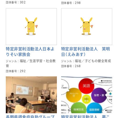
302
団体番号
298
団体番号
特定非営利活動法人日本よ
特定非営利活動法人 笑明
りそい家族会
日（えみあす）
福祉／生涯学習・社会教
福祉／子どもの健全育成
ジャンル
ジャンル
育
268
団体番号
292
団体番号
長野県摂食症自助グループ
特定非営利活動法人 夢こ