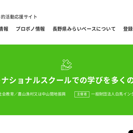
共的活動応援サイト
情報
プロボノ情報
長野県みらいベースについて
登録
ターナショナルスクールでの学びを多く
社会教育
／
農山漁村又は中山間地振興
一般財団法人白馬イン
主催者