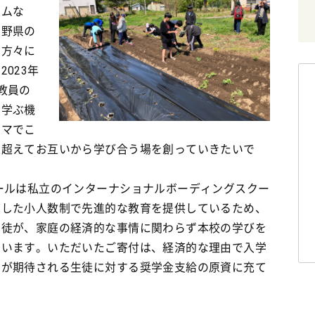
ラムな
長野県の
の方々に
023年
教員の
に学ぶ機
ーマでこ
を超えてお互いから学び合う場を創っていきたいで
ールは私立のインターナショナルボーディングスクー
底した小人数制で先進的な教育を提供しているため、
生徒が、家庭の経済的な事情に関わらず本校の学びを
ています。いただいたご寄付は、経済的な理由で入学
とが期待される生徒に対する奨学金支給の原資に充て