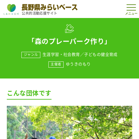
t
公共的活動応援サイト
o
g
g
l
e
n
「森のプレーパーク作り」
a
v
i
生涯学習・社会教育
／
子どもの健全育成
ジャンル
g
a
ゆうきのもり
主催者
t
i
o
n
こんな団体です