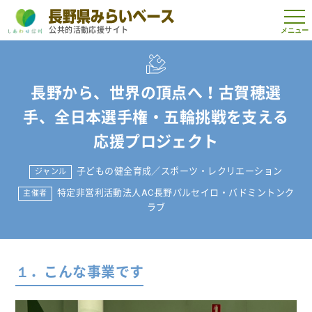
t
公共的活動応援サイト
o
g
g
l
e
n
長野から、世界の頂点へ！古賀穂選
a
v
手、全日本選手権・五輪挑戦を支える
i
g
応援プロジェクト
a
t
i
o
子どもの健全育成
／
スポーツ・レクリエーション
ジャンル
n
特定非営利活動法人AC長野パルセイロ・バドミントンク
主催者
ラブ
１．こんな事業です