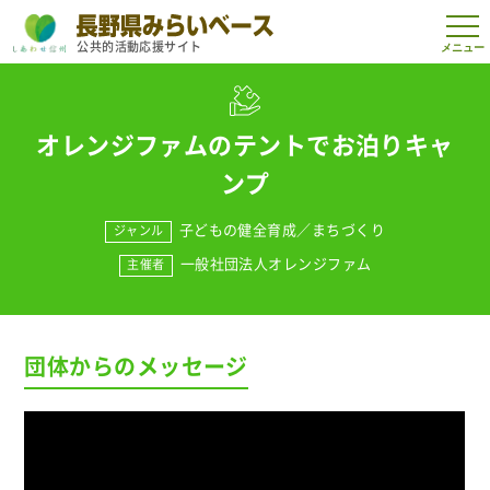
t
公共的活動応援サイト
o
g
g
l
e
n
オレンジファムのテントでお泊りキャ
a
v
ンプ
i
g
a
子どもの健全育成
／
まちづくり
ジャンル
t
i
一般社団法人オレンジファム
主催者
o
n
団体からのメッセージ