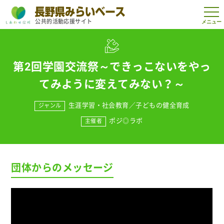
t
公共的活動応援サイト
o
g
g
l
e
n
第2回学園交流祭～できっこないをやっ
a
v
てみように変えてみない？～
i
g
a
生涯学習・社会教育
／
子どもの健全育成
ジャンル
t
i
ポジ◎ラボ
主催者
o
n
団体からのメッセージ