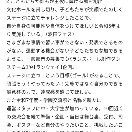
2 こどもたちが誰もが主役に輝ける場を創出
文化ホールを貸し切り、子どもたちが笑顔でたのしく
ステージに立てチャレンジしたことで、
自分自身の可能性や自信をつけてほしいと令和5年よ
り実施している。（波田フェス）
さまざまな事情で習い事ができない・発表できるもの
がない、運動する機会がない子どもたちも参加できる
ように、一般部門の募集で【バランスボール創作ダン
スチーム】や【ランウェイ】企画。
ステージに立つ！という目標（ゴール）があることで、
頑張ろう！やってみたい！完璧ではなく自分のできる
誠意杯の力で、達成感を感じてほしい。
また令和7年度～学園交流祭と名称を新たに
運営スタッフに中～大学生が加わっている。10回近く
の交流会を経て準備・企画・当日は舞台裏、受付、司
会、ポスターなど自分のやりたいこと、挑戦したいこ