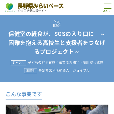
t
公共的活動応援サイト
o
g
g
l
e
n
保健室の軽食が、SOSの入り口に ～
a
v
困難を抱える高校生と支援者をつなげ
i
g
るプロジェクト～
a
t
i
o
子どもの健全育成
／
職業能力開発・雇用機会拡充
ジャンル
n
特定非営利活動法人 ジョイフル
主催者
こんな事業です