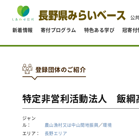
公
新着情報
寄付プログラム
特色ある学び
冠寄付
登録団体のご紹介
特定非営利活動法人 飯綱
ジャン
ル
農山漁村又は中山間地振興
／
環境
エリア
長野エリア