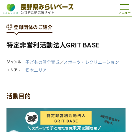
t
公共的活動応援サイト
o
g
g
登録団体のご紹介
l
e
n
a
特定非営利活動法人GRIT BASE
v
i
g
a
子どもの健全育成
／
スポーツ・レクリエーション
ジャンル
t
i
松本エリア
エリア
o
n
活動目的