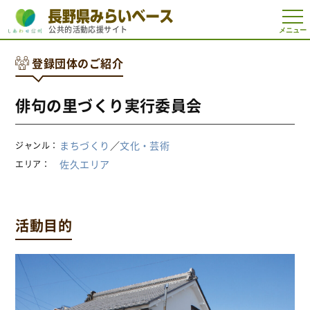
t
公共的活動応援サイト
o
g
g
登録団体のご紹介
l
e
n
a
俳句の里づくり実行委員会
v
i
g
a
まちづくり
／
文化・芸術
ジャンル
t
i
佐久エリア
エリア
o
n
活動目的