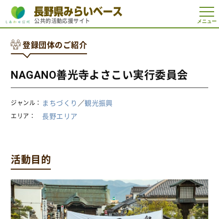
t
公共的活動応援サイト
o
g
g
登録団体のご紹介
l
e
n
a
NAGANO善光寺よさこい実行委員会
v
i
g
a
まちづくり
／
観光振興
ジャンル
t
i
長野エリア
エリア
o
n
活動目的