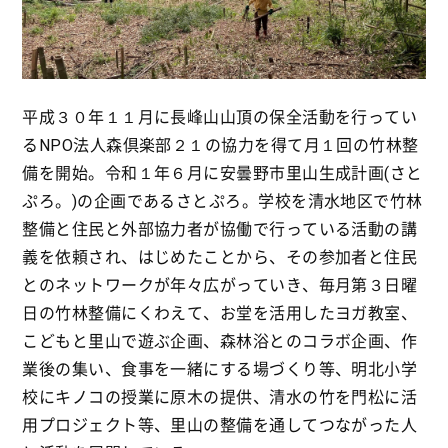
平成３０年１１月に長峰山山頂の保全活動を行ってい
るNPO法人森倶楽部２１の協力を得て月１回の竹林整
備を開始。令和１年６月に安曇野市里山生成計画(さと
ぷろ。)の企画であるさとぷろ。学校を清水地区で竹林
整備と住民と外部協力者が協働で行っている活動の講
義を依頼され、はじめたことから、その参加者と住民
とのネットワークが年々広がっていき、毎月第３日曜
日の竹林整備にくわえて、お堂を活用したヨガ教室、
こどもと里山で遊ぶ企画、森林浴とのコラボ企画、作
業後の集い、食事を一緒にする場づくり等、明北小学
校にキノコの授業に原木の提供、清水の竹を門松に活
用プロジェクト等、里山の整備を通してつながった人