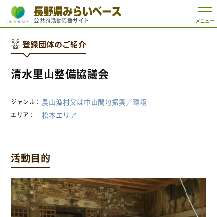
t
公共的活動応援サイト
o
g
g
登録団体のご紹介
l
e
n
a
清水里山整備協議会
v
i
g
a
農山漁村又は中山間地振興
／
環境
ジャンル
t
i
松本エリア
エリア
o
n
活動目的