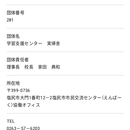
団体番号
281
団体名
学習支援センター 実帰舎
団体責任者
理事長 校長 家田 典和
所在地
〒399-0736
塩尻市大門1番町12－2塩尻市市民交流センター（えんぱー
く）協働オフィス
TEL
0263－57－6203