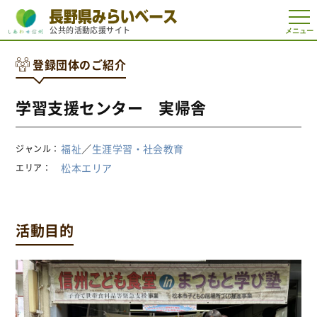
t
公共的活動応援サイト
o
g
g
登録団体のご紹介
l
e
n
a
学習支援センター 実帰舎
v
i
g
a
福祉
／
生涯学習・社会教育
ジャンル
t
i
松本エリア
エリア
o
n
活動目的