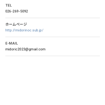
TEL
026-269-5092
ホームページ
http://midorinoc.sub.jp/
E-MAIL
midoric2023@gmail.com