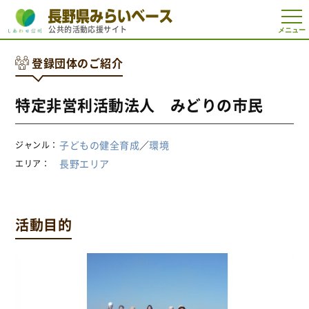
t
公共的活動応援サイト
o
g
g
登録団体のご紹介
l
e
n
a
特定非営利活動法人 みどりの市民
v
i
g
a
子どもの健全育成
／
環境
ジャンル
t
i
長野エリア
エリア
o
n
活動目的