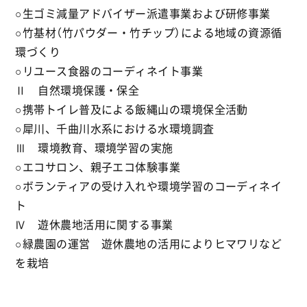
○生ゴミ減量アドバイザー派遣事業および研修事業
○竹基材（竹パウダー・竹チップ）による地域の資源循
環づくり
○リユース食器のコーディネイト事業
Ⅱ 自然環境保護・保全
○携帯トイレ普及による飯縄山の環境保全活動
○犀川、千曲川水系における水環境調査
Ⅲ 環境教育、環境学習の実施
○エコサロン、親子エコ体験事業
○ボランティアの受け入れや環境学習のコーディネイ
ト
Ⅳ 遊休農地活用に関する事業
○緑農園の運営 遊休農地の活用によりヒマワリなど
を栽培