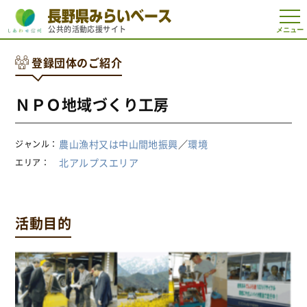
t
公共的活動応援サイト
o
g
g
登録団体のご紹介
l
e
n
a
ＮＰＯ地域づくり工房
v
i
g
a
農山漁村又は中山間地振興
／
環境
ジャンル
t
i
北アルプスエリア
エリア
o
n
活動目的