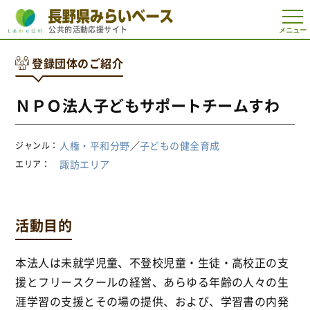
t
公共的活動応援サイト
o
g
g
登録団体のご紹介
l
e
n
a
ＮＰＯ法人子どもサポートチームすわ
v
i
g
a
人権・平和分野
／
子どもの健全育成
ジャンル
t
i
諏訪エリア
エリア
o
n
活動目的
本法人は未就学児童、不登校児童・生徒・高校正の支
援とフリースクールの経営、あらゆる年齢の人々の生
涯学習の支援とその場の提供、および、学習書の内発