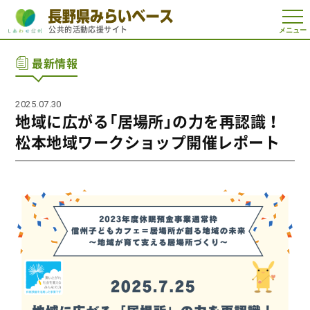
t
公共的活動応援サイト
o
g
g
最新情報
l
e
n
a
2025.07.30
v
i
地域に広がる「居場所」の力を再認識！
g
a
松本地域ワークショップ開催レポート
t
i
o
n