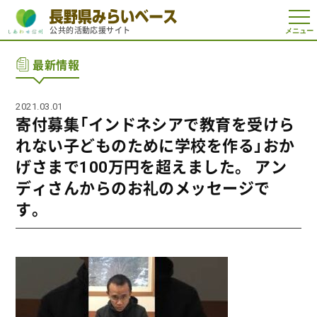
t
公共的活動応援サイト
o
g
g
最新情報
l
e
n
a
2021.03.01
v
i
寄付募集「インドネシアで教育を受けら
g
a
れない子どものために学校を作る」おか
t
i
げさまで100万円を超えました。 アン
o
n
ディさんからのお礼のメッセージで
す。