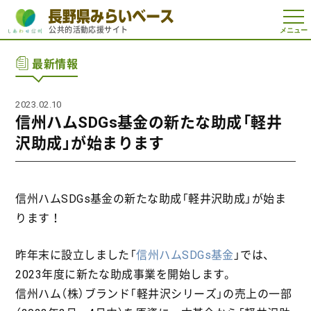
t
公共的活動応援サイト
o
g
g
最新情報
l
e
n
a
2023.02.10
v
i
信州ハムSDGs基金の新たな助成「軽井
g
a
沢助成」が始まります
t
i
o
n
信州ハムSDGs基金の新たな助成「軽井沢助成」が始ま
ります！
昨年末に設立しました「
信州ハムSDGs基金
」では、
2023年度に新たな助成事業を開始します。
信州ハム（株）ブランド「軽井沢シリーズ」の売上の一部