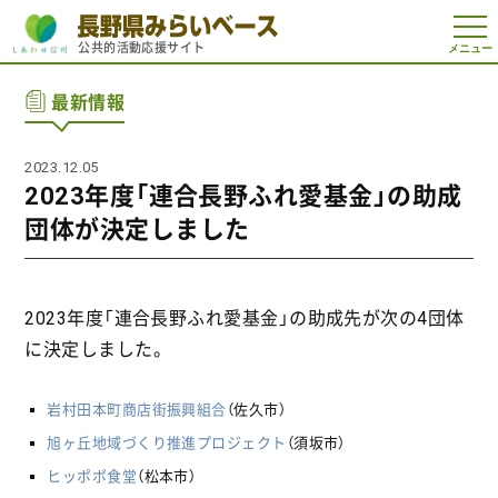
t
公共的活動応援サイト
o
g
g
最新情報
l
e
n
a
2023.12.05
v
i
2023年度「連合長野ふれ愛基金」の助成
g
a
団体が決定しました
t
i
o
n
2023年度「連合長野ふれ愛基金」の助成先が次の4団体
に決定しました。
岩村田本町商店街振興組合
（佐久市）
旭ヶ丘地域づくり推進プロジェクト
（須坂市）
ヒッポポ食堂
（松本市）