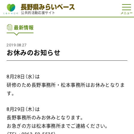
t
公共的活動応援サイト
o
g
g
最新情報
l
e
n
a
2019.08.27
v
i
お休みのお知らせ
g
a
t
i
o
8月28日（水）は
n
研修のため長野事務所・松本事務所はお休みとなりま
す。
8月29日（木）は
長野事務所のみお休みとなります。
お急ぎの方は松本事務所までご連絡ください。