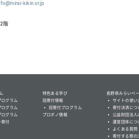
nfo@mirai-kikin.or.jp
舎2階
ム
特色ある学び
長野県みらいベ
プログラム
冠寄付情報
サイトの使い
プログラム
冠寄付プログラム
寄付決済につ
プログラム
プロボノ情報
公益財団法人
ー寄付
運営団体につ
よくある質問
寄付する際の