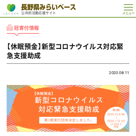
t
公共的活動応援サイト
o
g
g
冠寄付情報
l
e
n
a
【休眠預金】新型コロナウイルス対応緊
v
i
急支援助成
g
a
t
i
2020.08.11
o
n