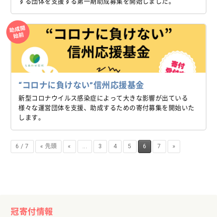
する団体を支援する第一期助成募集を開始しました。
助成開
始前
“コロナに負けない”信州応援基金
新型コロナウイルス感染症によって大きな影響が出ている
様々な運営団体を支援、助成するための寄付募集を開始いた
します。
6 / 7
« 先頭
«
...
3
4
5
6
7
»
冠寄付情報