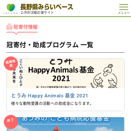
t
公共的活動応援サイト
o
g
g
冠寄付情報
l
e
n
a
冠寄付・助成プログラム 一覧
v
i
g
a
結果発
t
表
i
o
n
とうみ Happy Animals 基金 2021
様々な動物愛護の活動への助成金になります。
終了