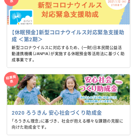
表
【休眠預金】新型コロナウイルス対応緊急支援助
成 ＜第2期＞
新型コロナウイルスに対応するため、(一財)日本民間公益活
動連携機構（JANPIA）が実施する休眠預金等活用法に基づく助
成事業です。
結果発
表
2020 ろうきん 安心社会づくり助成金
「ろうきん理念」に基づき、社会が抱える様々な課題の克服に
向けた助成金です。