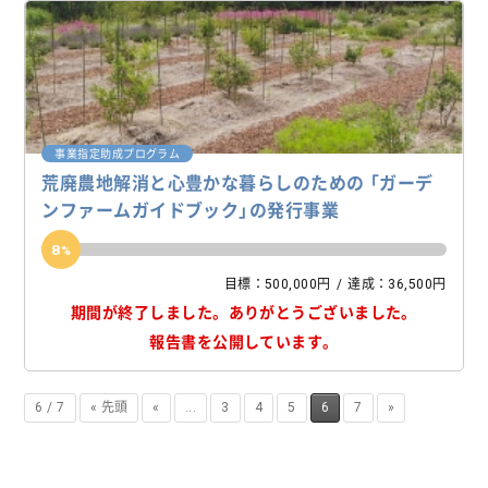
事業指定助成プログラム
荒廃農地解消と心豊かな暮らしのための 「ガーデ
ンファームガイドブック」の発行事業
8
目標：500,000円
達成：36,500円
期間が終了しました。
ありがとうございました。
報告書を公開しています。
6 / 7
« 先頭
«
...
3
4
5
6
7
»