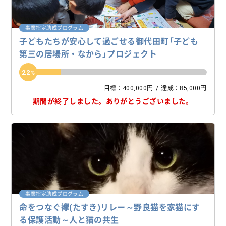
事業指定助成プログラム
子どもたちが安心して過ごせる御代田町「子ども
第三の居場所・なから」プロジェクト
22
目標：400,000円
達成：85,000円
期間が終了しました。
ありがとうございました。
事業指定助成プログラム
命をつなぐ襷(たすき)リレー～野良猫を家猫にす
る保護活動～人と猫の共生