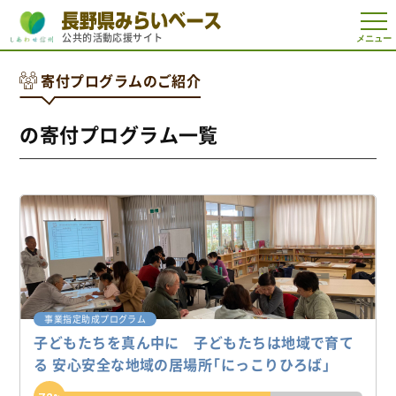
t
公共的活動応援サイト
o
g
g
寄付プログラムのご紹介
l
e
n
a
の寄付プログラム一覧
v
i
g
a
t
i
o
n
事業指定助成プログラム
子どもたちを真ん中に 子どもたちは地域で育て
る 安心安全な地域の居場所「にっこりひろば」