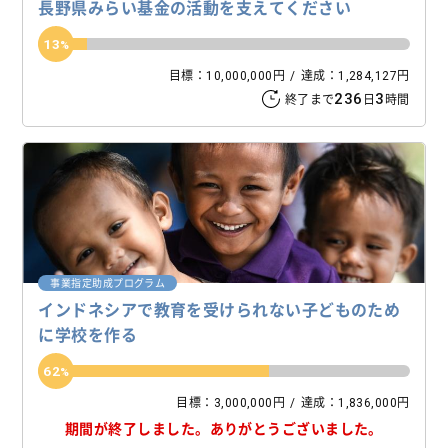
長野県みらい基金の活動を支えてください
13
目標：10,000,000円
達成：1,284,127円
236
3
終了まで
日
時間
事業指定助成プログラム
インドネシアで教育を受けられない子どものため
に学校を作る
62
目標：3,000,000円
達成：1,836,000円
期間が終了しました。
ありがとうございました。