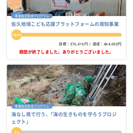
事業指定助成プログラム
佐久地域こども応援プラットフォームの周知事業
124
目標：376,416円
達成：464,000円
期間が終了しました。
ありがとうございました。
事業指定助成プログラム
海なし県で行う、「海の生きものを守ろうプロジ
ェクト」
7